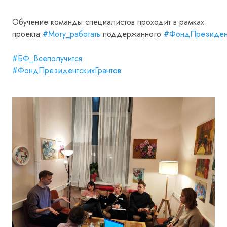
Обучение команды специалистов проходит в рамках
проекта
#Могу_работать
поддержанного
#ФондПрезидент
#БФ_Всеполучится
#ФондПрезидентскихГрантов