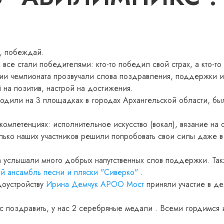
й, побеждай.
 все стали победителями: кто-то победил свой страх, а кто-то
ии чемпионата прозвучали слова поздравления, поддержки и
й на позитив, настрой на достижения.
ходили на 3 площадках в городах Архангельской области, бы
омпетенциях: исполнительное искусство (вокал), вязание на 
лько наших участников решили попробовать свои силы даже в
а услышали много добрых напутственных слов поддержки. Та
 ансамбль песни и пляски "Сиверко"
.
доустройству
Ирина Демчук
АРОО Мост
приняли участие в д
 поздравить, у нас 2 серебряные медали . Всеми гордимся 