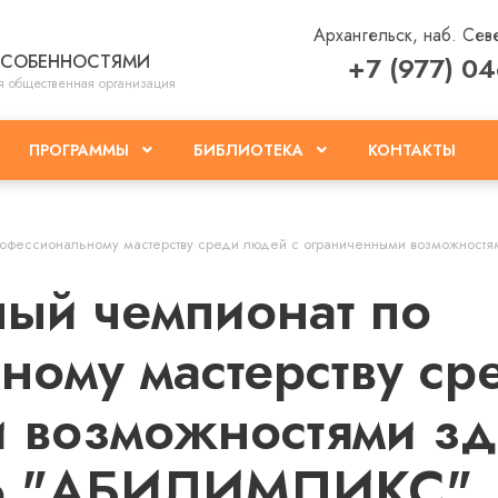
Архангельск, наб. Сев
ОСОБЕННОСТЯМИ
+7 (977) 0
я общественная организация
КОНТАКТЫ
ПРОГРАММЫ
БИБЛИОТЕКА
профессиональному мастерству среди людей с ограниченными возможнос
ный чемпионат по
ному мастерству ср
 возможностями зд
ю "АБИЛИМПИКС".