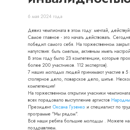
6 мая 2024 года
Девиз чемпионата в этом году: мечтай, действу
Самое главное - это начать действовать. Сегодня
победил самого себя. На торжественном закрыт
напутствия: быть смелым, активным иметь настро
В этом году было 23 компетенции, которые про
более 200 участников. 112 экспертов).
7 наших молодых людей принимают участие в 5 к
столярное дело, поварское дело‍, шитье. Неско
компетенция!
На торжественном открытии учасники чемпионат
всех порадовало выступление артистов
Народный
Президент
Оксана Гузенко
и специалист по тру
программе "Мы рядом".
Всё наши ребята большие молодцы . Можете нас
поздравляем.