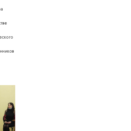
ва
стве
еского
онников