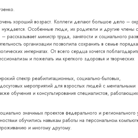
узенко.
 очень хороший возраст. Коллеги делают большое дело – ок
но нуждается. Особенные люди, их родители и другие члены 
– рассказывает министр труда, занятости и социального разв
тельность организации позволила сохранить в семье порядка
логических интернатах. От всего сердца хочется поблагодарит
ессионализм и пожелать им крепкого здоровья и творческих
рокий спектр реабилитационных, социально-бытовых,
 досуговых мероприятий для взрослых людей с ментальными
акже обучения и консультирования специалистов, работающих
оциально значимых проектов федерального и регионального 
ностями обучились навыкам работы на персональном компьют
 проживанию и многому другому.