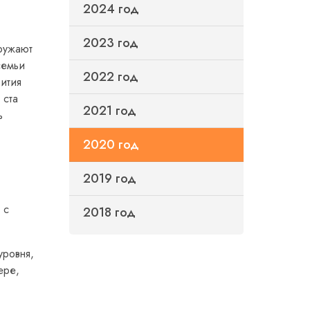
2024 год
2023 год
ружают
семьи
2022 год
ития
 ста
2021 год
ь
2020 год
2019 год
 с
2018 год
уровня,
ере,