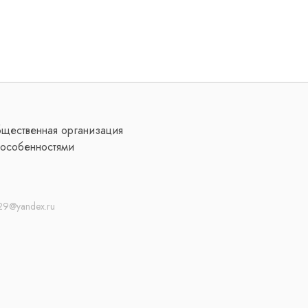
бщественная организация
особенностями
29@yandex.ru