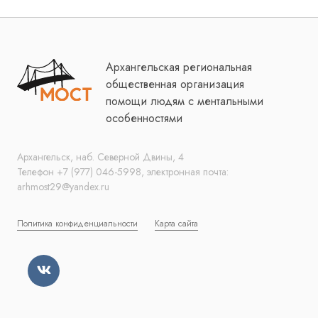
Архангельская региональная
общественная организация
помощи людям с ментальными
особенностями
Архангельск, наб. Северной Двины, 4
Телефон +7 (977) 046-5998, электронная почта:
arhmost29@yandex.ru
Политика конфиденциальности
Карта сайта